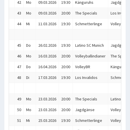
42
Mo
09.03.2026
19:30
Känguruhs
Jagdgänse
43
Mo
09.03.2026
20:00
The Specials
Los Invalid
44
Mi
11.03.2026
19:30
Schmetterlinge
VolleyBR
45
Do
26.02.2026
19:30
Latino SC Munich
Jagdgänse
46
Mo
16.03.2026
20:00
Volleyballindianer
The Specia
47
Do
16.04.2026
20:00
VolleyBR
Känguruhs
48
Di
17.03.2026
19:30
Los Invalidos
Schmetterl
49
Mo
23.03.2026
20:00
The Specials
Latino SC 
50
Mo
23.03.2026
20:00
Jagdgänse
VolleyBR
51
Mi
25.03.2026
19:30
Schmetterlinge
Volleyballi