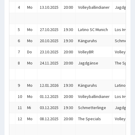
4
Mo
13.10.2025
20:00
Volleyballindianer
Jagdgänse
5
Mo
27.10.2025
19:30
Latino SC Munich
Los Invalid
6
Mo
20.10.2025
19:30
Känguruhs
Schmetterl
7
Do
23.10.2025
20:00
VolleyBR
Volleyballi
8
Mo
24.11.2025
20:00
Jagdgänse
The Specia
9
Mo
12.01.2026
19:30
Känguruhs
Latino SC 
10
Mo
01.12.2025
20:00
Volleyballindianer
Los Invalid
11
Mi
03.12.2025
19:30
Schmetterlinge
Jagdgänse
12
Mo
08.12.2025
20:00
The Specials
VolleyBR