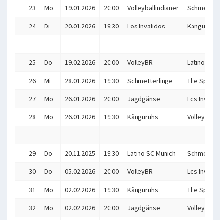
23
Mo
19.01.2026
20:00
Volleyballindianer
Schmetterl
24
Di
20.01.2026
19:30
Los Invalidos
Känguruhs
25
Do
19.02.2026
20:00
VolleyBR
Latino SC 
26
Mi
28.01.2026
19:30
Schmetterlinge
The Specia
27
Mo
26.01.2026
20:00
Jagdgänse
Los Invalid
28
Mo
26.01.2026
19:30
Känguruhs
Volleyballi
29
Do
20.11.2025
19:30
Latino SC Munich
Schmetterl
30
Do
05.02.2026
20:00
VolleyBR
Los Invalid
31
Mo
02.02.2026
19:30
Känguruhs
The Specia
32
Mo
02.02.2026
20:00
Jagdgänse
Volleyballi