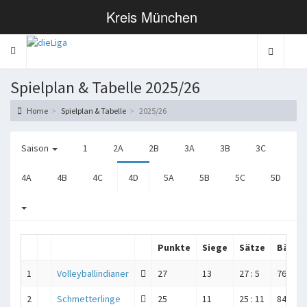
Kreis München
Toggle navigation
Spielplan & Tabelle 2025/26
Home
Spielplan & Tabelle
2025/26
Saison
1
2A
2B
3A
3B
3C
4A
4B
4C
4D
5A
5B
5C
5D
Punkte
Siege
Sätze
Bälle
1
Volleyballindianer
27
13
27 : 5
766 : 6
2
Schmetterlinge
25
11
25 : 11
844 : 7