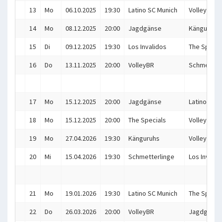
13
Mo
06.10.2025
19:30
Latino SC Munich
Volleyballi
14
Mo
08.12.2025
20:00
Jagdgänse
Känguruhs
15
Di
09.12.2025
19:30
Los Invalidos
The Specia
16
Do
13.11.2025
20:00
VolleyBR
Schmetterl
17
Mo
15.12.2025
20:00
Jagdgänse
Latino SC 
18
Mo
15.12.2025
20:00
The Specials
Volleyballi
19
Mo
27.04.2026
19:30
Känguruhs
VolleyBR
20
Mi
15.04.2026
19:30
Schmetterlinge
Los Invalid
21
Mo
19.01.2026
19:30
Latino SC Munich
The Specia
22
Do
26.03.2026
20:00
VolleyBR
Jagdgänse