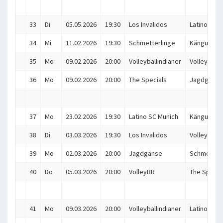
33
Di
05.05.2026
19:30
Los Invalidos
Latino SC 
34
Mi
11.02.2026
19:30
Schmetterlinge
Känguruhs
35
Mo
09.02.2026
20:00
Volleyballindianer
VolleyBR
36
Mo
09.02.2026
20:00
The Specials
Jagdgänse
37
Mo
23.02.2026
19:30
Latino SC Munich
Känguruhs
38
Di
03.03.2026
19:30
Los Invalidos
Volleyballi
39
Mo
02.03.2026
20:00
Jagdgänse
Schmetterl
40
Do
05.03.2026
20:00
VolleyBR
The Specia
41
Mo
09.03.2026
20:00
Volleyballindianer
Latino SC 