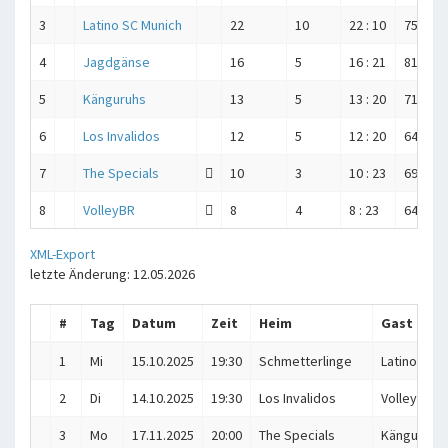
3
Latino SC Munich
22
10
22 : 10
751 : 6
4
Jagdgänse
16
5
16 : 21
811 : 8
5
Känguruhs
13
5
13 : 20
717 : 7
6
Los Invalidos
12
5
12 : 20
642 : 7
7
The Specials
10
3
10 : 23
690 : 7
8
VolleyBR
8
4
8 : 23
640 : 7
XML-Export
letzte Änderung: 12.05.2026
#
Tag
Datum
Zeit
Heim
Gast
1
Mi
15.10.2025
19:30
Schmetterlinge
Latino SC 
2
Di
14.10.2025
19:30
Los Invalidos
VolleyBR
3
Mo
17.11.2025
20:00
The Specials
Känguruhs