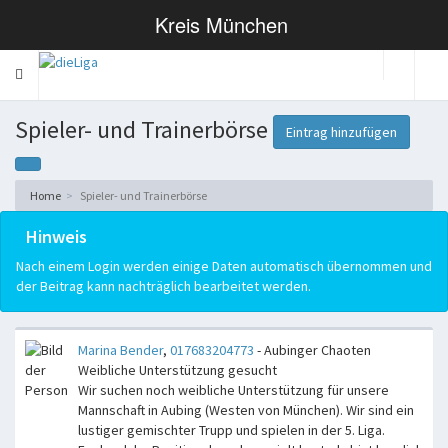
Kreis München
Toggle
navigation
Spieler- und Trainerbörse
Eintrag hinzufügen
Home
Spieler- und Trainerbörse
Hinweis
Nach einem Login werden einige Daten automatisch übernommen und
der Beitrag kann nachträglich bearbeitet werden.
Marina Bender
,
017683204773
- Aubinger Chaoten
Weibliche Unterstützung gesucht
Wir suchen noch weibliche Unterstützung für unsere
Mannschaft in Aubing (Westen von München). Wir sind ein
lustiger gemischter Trupp und spielen in der 5. Liga.