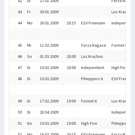
42
Di
27.01.2009
Forza Ragazz
43
Fr
30.01.2009
Los Krachos
44
Mo
26.01.2009
20:15
ESV Freimann
Independent
45
Mi
11.02.2009
Forza Ragazzi
Formel 6
46
So
01.03.2009
20:00
Los Krachos
47
Di
10.02.2009
20:00
Independent
High Five
48
Di
10.02.2009
PiHoppers II
ESV Freiman
49
Di
17.02.2009
19:00
Formel 6
Los Krachos
50
Di
28.04.2009
Independent
51
Do
19.02.2009
19:00
High Five
PiHoppers II
52
Mo
16.02.2009
20:15
ESV Freimann
Forza Ragazz