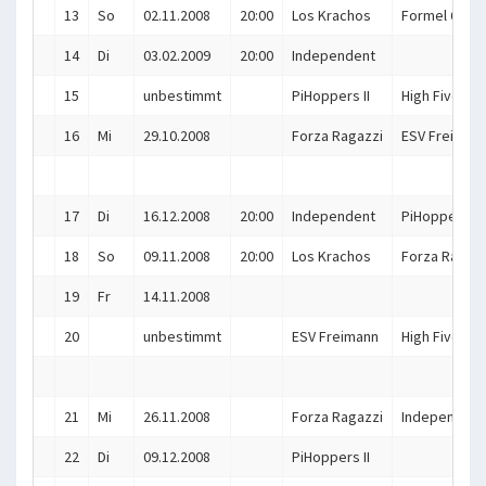
13
So
02.11.2008
20:00
Los Krachos
Formel 6
14
Di
03.02.2009
20:00
Independent
15
unbestimmt
PiHoppers II
High Five
16
Mi
29.10.2008
Forza Ragazzi
ESV Freiman
17
Di
16.12.2008
20:00
Independent
PiHoppers II
18
So
09.11.2008
20:00
Los Krachos
Forza Ragazz
19
Fr
14.11.2008
20
unbestimmt
ESV Freimann
High Five
21
Mi
26.11.2008
Forza Ragazzi
Independent
22
Di
09.12.2008
PiHoppers II