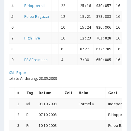
4
PiHoppers II
22
25 : 16
930 : 857
16
5
Forza Ragazzi
12
19 : 21
878 : 883
16
6
10
15 : 24
820 : 906
16
7
High Five
10
12 : 23
701 : 828
16
8
6
8 : 27
672 : 789
16
9
ESV Freimann
4
7 : 30
650 : 885
16
XML-Export
letzte Änderung: 28.05.2009
#
Tag
Datum
Zeit
Heim
Gast
1
Mi
08.10.2008
Formel 6
Independent
2
Di
07.10.2008
PiHoppers II
3
Fr
10.10.2008
Forza Ragazz