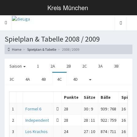
Kreis München
Toggle navigation
Spielplan & Tabelle 2008 / 2009
Home
Spielplan & Tabelle
2008 / 2009
Saison
1
2A
2B
2C
3A
3B
3C
4A
4B
4C
4D
Punkte
Sätze
Bälle
Spiele
1
Formel 6
28
30 : 9
939 : 768
16
2
Independent
28
28 : 11
922 : 759
16
3
Los Krachos
24
27 : 10
874 : 711
16