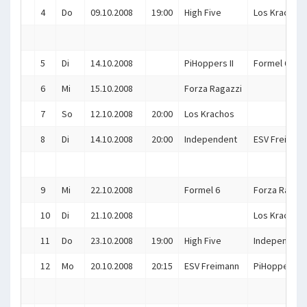
4
Do
09.10.2008
19:00
High Five
Los Krachos
5
Di
14.10.2008
PiHoppers II
Formel 6
6
Mi
15.10.2008
Forza Ragazzi
7
So
12.10.2008
20:00
Los Krachos
8
Di
14.10.2008
20:00
Independent
ESV Freiman
9
Mi
22.10.2008
Formel 6
Forza Ragazz
10
Di
21.10.2008
Los Krachos
11
Do
23.10.2008
19:00
High Five
Independent
12
Mo
20.10.2008
20:15
ESV Freimann
PiHoppers II