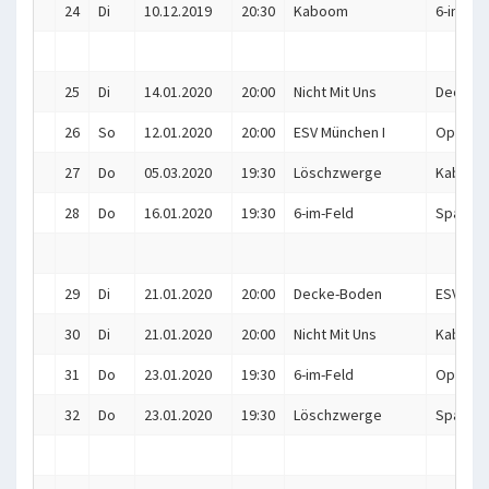
24
Di
10.12.2019
20:30
Kaboom
6-im-Fel
25
Di
14.01.2020
20:00
Nicht Mit Uns
Decke-
26
So
12.01.2020
20:00
ESV München I
Optisch
27
Do
05.03.2020
19:30
Löschzwerge
Kaboo
28
Do
16.01.2020
19:30
6-im-Feld
Spartak
29
Di
21.01.2020
20:00
Decke-Boden
ESV Mün
30
Di
21.01.2020
20:00
Nicht Mit Uns
Kaboo
31
Do
23.01.2020
19:30
6-im-Feld
Optisch
32
Do
23.01.2020
19:30
Löschzwerge
Spartak