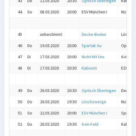
43
Do
12.03.2020
20:30
Optisch Überlegen
Kaboo
44
So
08.03.2020
20:00
ESV München I
Nicht Mi
45
unbestimmt
Decke-Boden
Löschz
46
Do
19.03.2020
20:00
Spartak Au
Optisch
47
Di
17.03.2020
20:00
Nicht Mit Uns
6-im-Fel
48
Di
17.03.2020
20:30
Kaboom
ESV Mün
49
Do
26.03.2020
20:30
Optisch Überlegen
Decke-
50
Do
26.03.2020
19:30
Löschzwerge
Nicht Mi
51
So
22.03.2020
20:00
ESV München I
Spartak
52
Do
26.03.2020
19:30
6-im-Feld
Kaboo