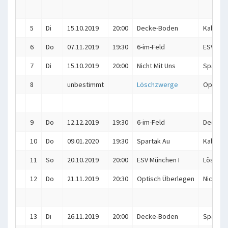
5
Di
15.10.2019
20:00
Decke-Boden
Kaboo
6
Do
07.11.2019
19:30
6-im-Feld
ESV Mün
7
Di
15.10.2019
20:00
Nicht Mit Uns
Spartak
8
unbestimmt
Löschzwerge
Optisch
9
Do
12.12.2019
19:30
6-im-Feld
Decke-
10
Do
09.01.2020
19:30
Spartak Au
Kaboo
11
So
20.10.2019
20:00
ESV München I
Löschz
12
Do
21.11.2019
20:30
Optisch Überlegen
Nicht Mi
13
Di
26.11.2019
20:00
Decke-Boden
Spartak