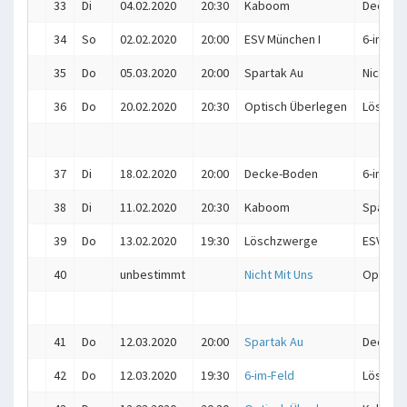
33
Di
04.02.2020
20:30
Kaboom
Decke-
34
So
02.02.2020
20:00
ESV München I
6-im-Fel
35
Do
05.03.2020
20:00
Spartak Au
Nicht Mi
36
Do
20.02.2020
20:30
Optisch Überlegen
Löschz
37
Di
18.02.2020
20:00
Decke-Boden
6-im-Fel
38
Di
11.02.2020
20:30
Kaboom
Spartak
39
Do
13.02.2020
19:30
Löschzwerge
ESV Mün
40
unbestimmt
Nicht Mit Uns
Optisch
41
Do
12.03.2020
20:00
Spartak Au
Decke-
42
Do
12.03.2020
19:30
6-im-Feld
Löschz