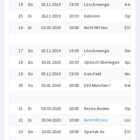
14
Do
28.11.2019
19:30
Löschzwerge
6-im-Fel
15
Di
26.11.2019
20:30
Kaboom
Optisch
16
Di
03.03.2020
20:00
Nicht Mit Uns
ESV Mün
17
Do
05.12.2019
19:30
Löschzwerge
Decke-
18
Do
30.01.2020
20:30
Optisch Überlegen
Spartak
19
Do
05.12.2019
19:30
6-im-Feld
Nicht Mi
20
So
26.01.2020
20:00
ESV München I
Kaboo
21
Di
03.03.2020
20:00
Decke-Boden
Optisch
22
Di
28.04.2020
20:00
Nicht Mit Uns
Löschz
23
Do
20.02.2020
20:00
Spartak Au
ESV Mün