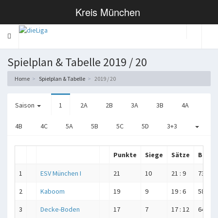
Kreis München
Toggle
navigation
Spielplan & Tabelle 2019 / 20
Home
Spielplan & Tabelle
2019 / 20
Saison
1
2A
2B
3A
3B
4A
4B
4C
5A
5B
5C
5D
3+3
Punkte
Siege
Sätze
Bälle
1
ESV München I
21
10
21 : 9
731 : 6
2
Kaboom
19
9
19 : 6
589 : 4
3
Decke-Boden
17
7
17 : 12
646 : 6