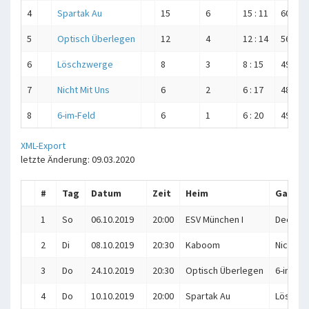
4
Spartak Au
15
6
15 : 11
608 : 5
5
Optisch Überlegen
12
4
12 : 14
564 : 5
6
Löschzwerge
8
3
8 : 15
499 : 5
7
Nicht Mit Uns
6
2
6 : 17
482 : 5
8
6-im-Feld
6
1
6 : 20
498 : 6
XML-Export
letzte Änderung: 09.03.2020
#
Tag
Datum
Zeit
Heim
Gast
1
So
06.10.2019
20:00
ESV München I
Decke-
2
Di
08.10.2019
20:30
Kaboom
Nicht Mi
3
Do
24.10.2019
20:30
Optisch Überlegen
6-im-Fel
4
Do
10.10.2019
20:00
Spartak Au
Löschz