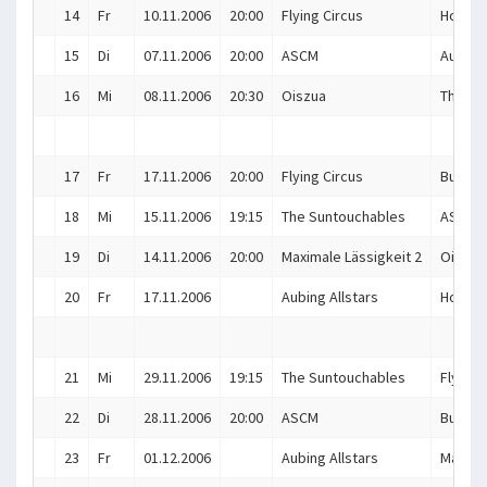
14
Fr
10.11.2006
20:00
Flying Circus
Hot Ba
15
Di
07.11.2006
20:00
ASCM
Aubing 
16
Mi
08.11.2006
20:30
Oiszua
The Su
17
Fr
17.11.2006
20:00
Flying Circus
Bundes
18
Mi
15.11.2006
19:15
The Suntouchables
ASCM
19
Di
14.11.2006
20:00
Maximale Lässigkeit 2
Oiszua
20
Fr
17.11.2006
Aubing Allstars
Hot Ba
21
Mi
29.11.2006
19:15
The Suntouchables
Flying 
22
Di
28.11.2006
20:00
ASCM
Bundes
23
Fr
01.12.2006
Aubing Allstars
Maximal