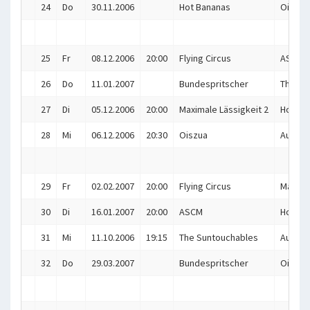
24
Do
30.11.2006
Hot Bananas
Oiszua
25
Fr
08.12.2006
20:00
Flying Circus
ASCM
26
Do
11.01.2007
Bundespritscher
The Su
27
Di
05.12.2006
20:00
Maximale Lässigkeit 2
Hot Ba
28
Mi
06.12.2006
20:30
Oiszua
Aubing 
29
Fr
02.02.2007
20:00
Flying Circus
Maximal
30
Di
16.01.2007
20:00
ASCM
Hot Ba
31
Mi
11.10.2006
19:15
The Suntouchables
Aubing 
32
Do
29.03.2007
Bundespritscher
Oiszua