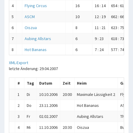
4
Flying Circus
16
16 : 14
654 : 619
5
ASCM
10
12 : 19
662 : 669
6
Oiszua
8
11 : 21
623 : 752
7
Aubing Allstars
6
9 : 23
618 : 730
8
Hot Bananas
6
7 : 24
577 : 741
XML-Export
letzte Änderung: 29.04.2007
#
Tag
Datum
Zeit
Heim
Gast
1
Di
10.10.2006
20:00
Maximale Lässigkeit 2
Flying 
2
Do
23.11.2006
Hot Bananas
ASCM
3
Fr
02.02.2007
Aubing Allstars
The Su
4
Mi
11.10.2006
20:30
Oiszua
Bundes