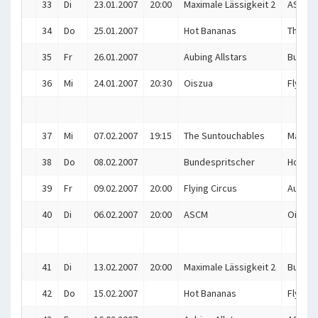
33
Di
23.01.2007
20:00
Maximale Lässigkeit 2
ASCM
34
Do
25.01.2007
Hot Bananas
The Su
35
Fr
26.01.2007
Aubing Allstars
Bundes
36
Mi
24.01.2007
20:30
Oiszua
Flying 
37
Mi
07.02.2007
19:15
The Suntouchables
Maximal
38
Do
08.02.2007
Bundespritscher
Hot Ba
39
Fr
09.02.2007
20:00
Flying Circus
Aubing 
40
Di
06.02.2007
20:00
ASCM
Oiszua
41
Di
13.02.2007
20:00
Maximale Lässigkeit 2
Bundes
42
Do
15.02.2007
Hot Bananas
Flying 