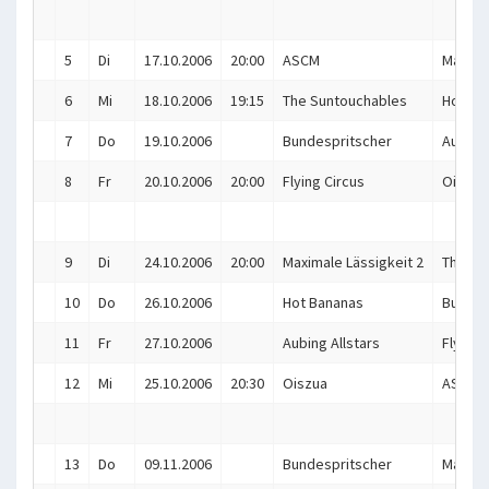
5
Di
17.10.2006
20:00
ASCM
Maximal
6
Mi
18.10.2006
19:15
The Suntouchables
Hot Ba
7
Do
19.10.2006
Bundespritscher
Aubing 
8
Fr
20.10.2006
20:00
Flying Circus
Oiszua
9
Di
24.10.2006
20:00
Maximale Lässigkeit 2
The Su
10
Do
26.10.2006
Hot Bananas
Bundes
11
Fr
27.10.2006
Aubing Allstars
Flying 
12
Mi
25.10.2006
20:30
Oiszua
ASCM
13
Do
09.11.2006
Bundespritscher
Maximal