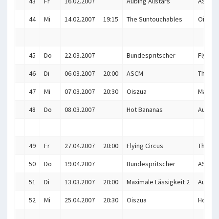
43
Fr
16.02.2007
Aubing Allstars
ASCM
44
Mi
14.02.2007
19:15
The Suntouchables
Oiszua
45
Do
22.03.2007
Bundespritscher
Flying 
46
Di
06.03.2007
20:00
ASCM
The Su
47
Mi
07.03.2007
20:30
Oiszua
Maximal
48
Do
08.03.2007
Hot Bananas
Aubing 
49
Fr
27.04.2007
20:00
Flying Circus
The Su
50
Do
19.04.2007
Bundespritscher
ASCM
51
Di
13.03.2007
20:00
Maximale Lässigkeit 2
Aubing 
52
Mi
25.04.2007
20:30
Oiszua
Hot Ba