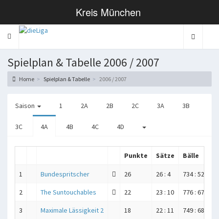
Kreis München
Toggle navigation
Spielplan & Tabelle 2006 / 2007
Home
Spielplan & Tabelle
2006 / 2007
Saison
1
2A
2B
2C
3A
3B
3C
4A
4B
4C
4D
Punkte
Sätze
Bälle
1
Bundespritscher
26
26 : 4
734 : 525
2
The Suntouchables
22
23 : 10
776 : 675
3
Maximale Lässigkeit 2
18
22 : 11
749 : 682