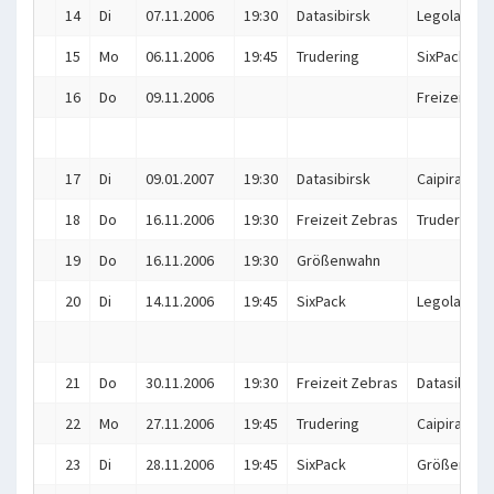
14
Di
07.11.2006
19:30
Datasibirsk
Legoland
15
Mo
06.11.2006
19:45
Trudering
SixPack
16
Do
09.11.2006
Freizeit Ze
17
Di
09.01.2007
19:30
Datasibirsk
Caipiranhas
18
Do
16.11.2006
19:30
Freizeit Zebras
Trudering
19
Do
16.11.2006
19:30
Größenwahn
20
Di
14.11.2006
19:45
SixPack
Legoland
21
Do
30.11.2006
19:30
Freizeit Zebras
Datasibirsk
22
Mo
27.11.2006
19:45
Trudering
Caipiranhas
23
Di
28.11.2006
19:45
SixPack
Größenwah