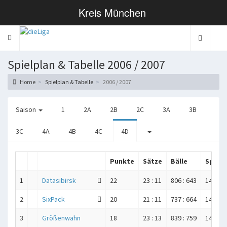
Kreis München
Toggle navigation
Spielplan & Tabelle 2006 / 2007
Home
Spielplan & Tabelle
2006 / 2007
Saison
1
2A
2B
2C
3A
3B
3C
4A
4B
4C
4D
Punkte
Sätze
Bälle
Spiele
1
Datasibirsk
22
23 : 11
806 : 643
14
2
SixPack
20
21 : 11
737 : 664
14
3
Größenwahn
18
23 : 13
839 : 759
14