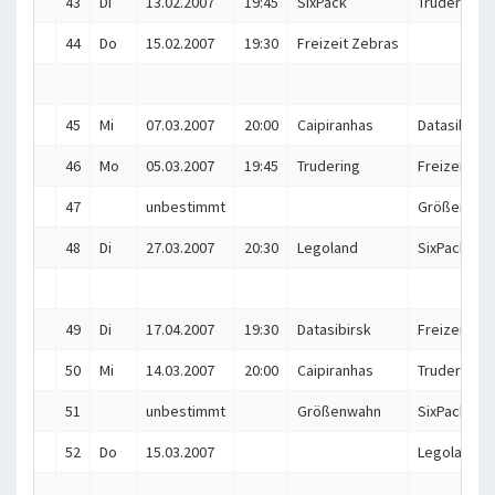
43
Di
13.02.2007
19:45
SixPack
Trudering
44
Do
15.02.2007
19:30
Freizeit Zebras
45
Mi
07.03.2007
20:00
Caipiranhas
Datasibirsk
46
Mo
05.03.2007
19:45
Trudering
Freizeit Ze
47
unbestimmt
Größenwah
48
Di
27.03.2007
20:30
Legoland
SixPack
49
Di
17.04.2007
19:30
Datasibirsk
Freizeit Ze
50
Mi
14.03.2007
20:00
Caipiranhas
Trudering
51
unbestimmt
Größenwahn
SixPack
52
Do
15.03.2007
Legoland