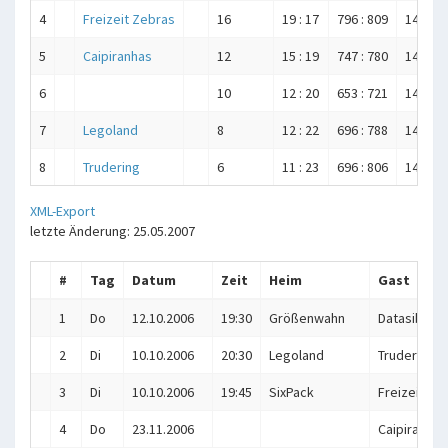
4
Freizeit Zebras
16
19 : 17
796 : 809
14
5
Caipiranhas
12
15 : 19
747 : 780
14
6
10
12 : 20
653 : 721
14
7
Legoland
8
12 : 22
696 : 788
14
8
Trudering
6
11 : 23
696 : 806
14
XML-Export
letzte Änderung: 25.05.2007
#
Tag
Datum
Zeit
Heim
Gast
1
Do
12.10.2006
19:30
Größenwahn
Datasibirsk
2
Di
10.10.2006
20:30
Legoland
Trudering
3
Di
10.10.2006
19:45
SixPack
Freizeit Ze
4
Do
23.11.2006
Caipiranhas