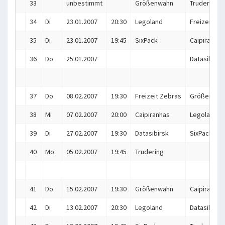
33
unbestimmt
Größenwahn
Trudering
34
Di
23.01.2007
20:30
Legoland
Freizeit Ze
35
Di
23.01.2007
19:45
SixPack
Caipiranhas
36
Do
25.01.2007
Datasibirsk
37
Do
08.02.2007
19:30
Freizeit Zebras
Größenwah
38
Mi
07.02.2007
20:00
Caipiranhas
Legoland
39
Di
27.02.2007
19:30
Datasibirsk
SixPack
40
Mo
05.02.2007
19:45
Trudering
41
Do
15.02.2007
19:30
Größenwahn
Caipiranhas
42
Di
13.02.2007
20:30
Legoland
Datasibirsk